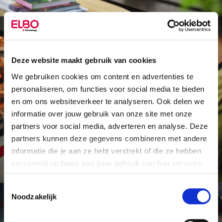
Deze website maakt gebruik van cookies
We gebruiken cookies om content en advertenties te
personaliseren, om functies voor social media te bieden
en om ons websiteverkeer te analyseren. Ook delen we
Omroep en ontruiming
informatie over jouw gebruik van onze site met onze
partners voor social media, adverteren en analyse. Deze
partners kunnen deze gegevens combineren met andere
Lees meer
informatie die je aan ze hebt verstrekt of die ze hebben
verzameld op basis van jouw gebruik van hun services.
Toestemmingsselectie
Noodzakelijk