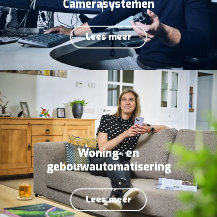
Camerasystemen
Lees meer
Woning- en
gebouwautomatisering
Lees meer