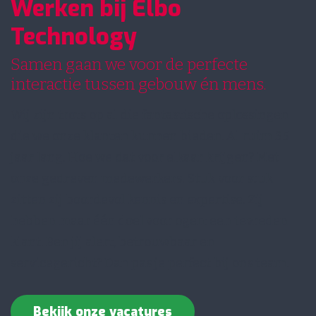
Werken bij Elbo
Technology
Samen gaan we voor de perfecte
interactie tussen gebouw én mens.
Wij zijn trots op al die fantastische oplossingen
die we onze klanten kunnen bieden. Al ruim 35
jaar lang. Hoe we dat voor elkaar krijgen? Met
onze gedreven medewerkers. Stuk voor stuk
zitten zij boordevol kennis en expertise. Zij
hebben maar één doel voor ogen: een tevreden
klant. Ben jij alert, betrouwbaar en
servicegericht? Dan pas je perfect bij ons team.
Bekijk onze vacatures