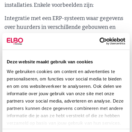
installaties. Enkele voorbeelden zijn:
Integratie met een ERP-systeem waar gegevens
over huurders in verschillende gebouwen en
woningen kunnen worden beheerd.
Integratie met een hospitality-app voor
communicatie tussen huurders, verhuurders en
bezoekers bij de voordeur.
Deze website maakt gebruik van cookies
Integratie met een gebouwbeheerplatform welke
We gebruiken cookies om content en advertenties te
personaliseren, om functies voor social media te bieden
data uit toegangscontrole en CCTV inleest,
en om ons websiteverkeer te analyseren. Ook delen we
meldingen geeft over batterijstatus en
informatie over jouw gebruik van onze site met onze
benodigde updates, wat resulteert in een
partners voor social media, adverteren en analyse. Deze
krachtig instrument dat storingen en uitval van
partners kunnen deze gegevens combineren met andere
producten voorkomt.
informatie die je aan ze hebt verstrekt of die ze hebben
verzameld op basis van jouw gebruik van hun services.
Snelle implementatie van nieuwe